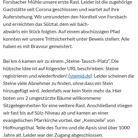
Forsbacher Mühle unsere erste Rast. Leider ist die zugehörige
Gaststätte seit Corona geschlossen und wartet auf ihre
Auferstehung. Wir umrundeten den Nordteil von Forsbach
und erreichten das Sülztal, dem wir bach-
abwärts ein Stück folgten. Auf einem abschüssigen Pfad
konnten wir unsere Trittsicherheit unter Beweis stellen: Alle
haben es mit Bravour gemeistert.
Bei km 6 kamen wir zu einem „Steine-Tausch-Platz“. Die
hübsche Idee ist auf folgender URL beschrieben: Steine
registrieren und wiederfinden! (
steinid.de
). Leider scheinen die
Steine viele Abnehmer zu finden, ohne dass ein Stein
hinzugefügt wird. Jedenfalls war kein Stein mehr da. Hier
boten uns 2 umgestürzte Bäume willkommene
Sitzgelegenheiten für eine weitere Rast. Anschließend stiegen
wir fast bis auf Sülz-Niveau ab und kamen an einer
evangelischen Pfarrkirche vorbei, der „Keimzelle“ von
Hoffnungsthal. Teile des Turms und die Apsis sind über 1000
Jahre alt. Leider war der Zugang abgeschlossen.