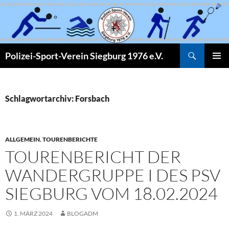
Zum
Inhalt
springen
Suchen
Polizei-Sport-Verein Siegburg 1976 e.V.
PRIMÄR
MENÜ
Schlagwortarchiv: Forsbach
ALLGEMEIN
,
TOURENBERICHTE
TOURENBERICHT DER
WANDERGRUPPE I DES PSV
SIEGBURG VOM 18.02.2024
1. MÄRZ 2024
BLOGADM